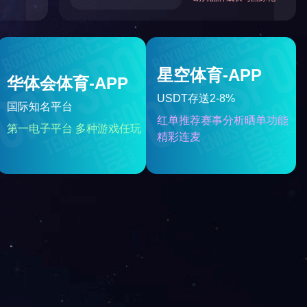
投诉电话：13012516897
青岛市即墨区环保产业园即
传真：0532-88563775
邮箱：lanyudianqi@126.com
-88564000
网址：www.croxnorth.com
2-88564000转物流部
客服热线：400-0532-669