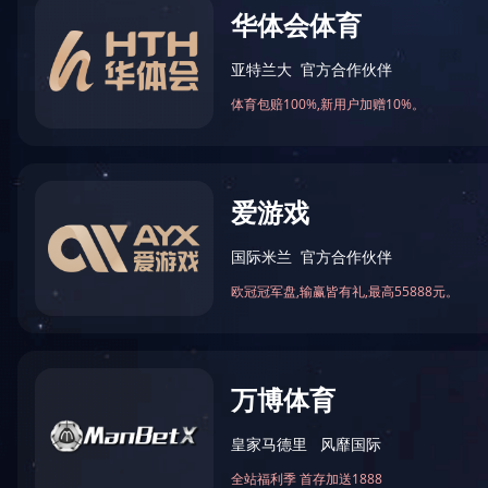
PRODUCT
产品分类
单相变压器
三相变
逆变器
直流电
电力电容器
特种变