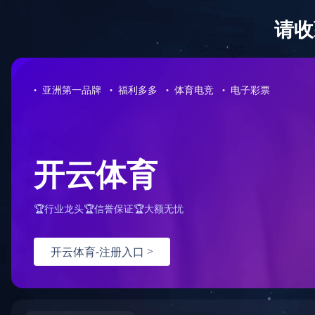
欢迎来到
开云官方网页版
的官方网站！
网站首页
关于我们
产品