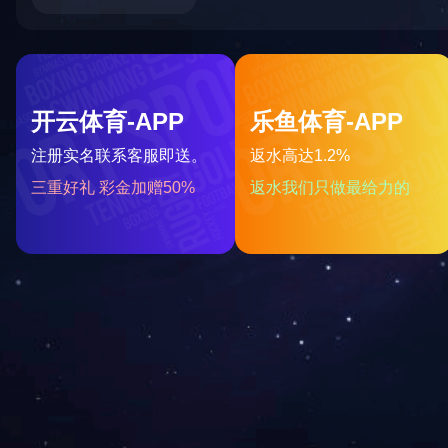
BSMJ、BCMJ、BZMJ、ASMJ系列自愈式
电容器