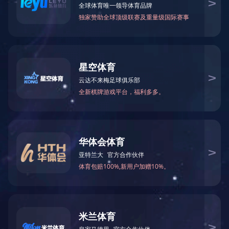
专业生产单、三相变压器，稳压器，调压器，电抗器，充电
器，逆变器，电机启动柜等产品
上一页：什么是软起动器?
下一页：专业生产单、三相变压器，稳压器，调压器，电抗器，充
电器，逆变器，电机启动柜等产品
Copyright © 2018 开云官方网页版 All rights Reserved 版权所有 未经许可不得
使用、转载、摘编。
微网站首页
关于我们
产品中心
荣誉资质
厂区设备
人才招聘
新闻中心
销售网点